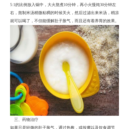
5:1的比例放入锅中，大火熬煮10分钟，再小火慢炖30分钟左
右，熬制米汤稍微粘稠的时候关火，然后过滤出来米汤，稍凉
就可以喝了，不但能缓解肚子胀气，而且还有着养胃的效果。
三、药物治疗
如果只是轻微的肚子胀气，通过热敷，或按摩以及饮食调节